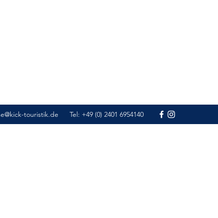
se@kick-touristik.de
Tel: +49 (0) 2401 6954140