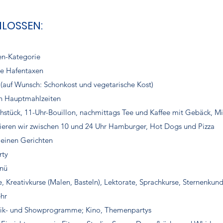
HLOSSEN:
nen-Kategorie
le Hafentaxen
(auf Wunsch: Schonkost und vegetarische Kost)
en Hauptmahlzeiten
ühstück, 11-Uhr-Bouillon, nachmittags Tee und Kaffee mit Gebäck, Mi
ervieren wir zwischen 10 und 24 Uhr Hamburger, Hot Dogs und Pizza
leinen Gerichten
rty
enü
 Kreativkurse (Malen, Basteln), Lektorate, Sprachkurse, Sternenkun
hr
usik- und Showprogramme; Kino, Themenpartys